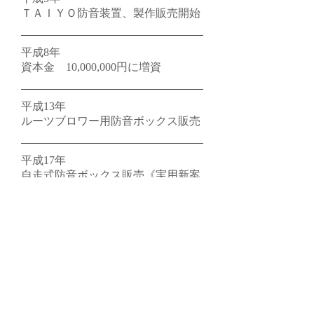
ＴＡＩＹＯ防音装置、製作販売開始
平成8年
資本金 10,000,000円に増資
平成13年
ルーツブロワー用防音ボックス販売
平成17年
自走式防音ボックス販売《実用新案
取得》
平成21年
パッケージ式コンプレッサー用防音
ボックス開発
令和６年
パッケージ式コンプレッサー用複数
台収納タイプ開発